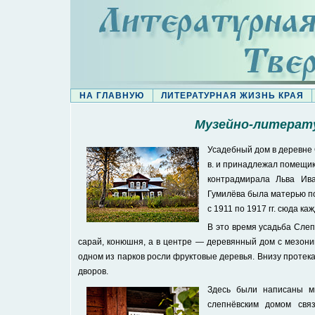
НА ГЛАВНУЮ
ЛИТЕРАТУРНАЯ ЖИЗНЬ КРАЯ
Музейно-литерат
Усадебный дом в деревне 
в. и принадлежал помещик
контрадмирала Льва Ива
Гумилёва была матерью п
с 1911 по 1917 гг. сюда к
В это время усадьба Сле
сарай, конюшня, а в центре — деревянный дом с мезонин
одном из парков росли фруктовые деревья. Внизу протека
дворов.
Здесь были написаны мн
слепнёвским домом связ