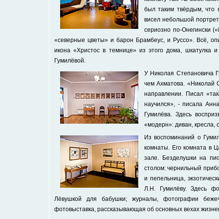
был таким твёрдым, что 
висел небольшой портрет Н
сериозно по-Онегински (
«северные цветы» и барон Брамбеус, и Руссо». Всё, оп
икона «Христос в темнице» из этого дома, шкатулка и
Гумилёвой.
У Николая Степановича Г
чем Ахматова. «Николай 
направлении. Писал «так
научился», - писала Анн
Гумилёва. Здесь воспри
«модерн»: диван, кресла, 
Из воспоминаний о Гумил
комнаты. Его комната в 
зале. Безделушки на пи
столом: чернильный приб
и пепельница, экзотичес
Л.Н. Гумилёву. Здесь ф
Лёвушкой для бабушки; журналы, фотографии беже
фотовыставка, рассказывающая об основных вехах жизнен