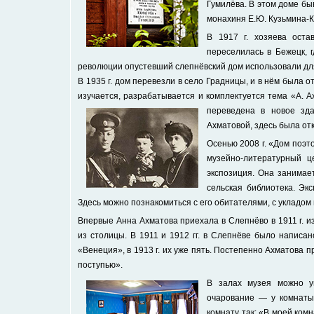
Гумилёва. В этом доме бы
монахиня Е.Ю. Кузьмина-К
В 1917 г. хозяева оста
переселилась в Бежецк, 
революции опустевший слепнёвский дом использовали дл
В 1935 г. дом перевезли в село Градницы, и в нём была 
изучается, разрабатывается и комплектуется тема «А. Ах
переведена в новое зда
Ахматовой, здесь была отк
Осенью 2008 г. «Дом поэт
музейно-литературный ц
экспозиция. Она занимае
сельская библиотека. Эк
Здесь можно познакомиться с его обитателями, с укладом
Впервые Анна Ахматова приехала в Слепнёво в 1911 г. и
из столицы. В 1911 и 1912 гг. в Слепнёве было написан
«Венеция», в 1913 г. их уже пять. Постепенно Ахматова п
поступью».
В залах музея можно у
очарование — у комнаты
комнату так: «В моей ком