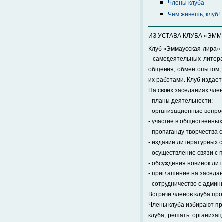
Члены клуба
Чем живешь, клуб!
ИЗ УСТАВА КЛУБА «ЭМ
Клуб «Эммаусская лира» 
- самодеятельных литера
общения, обмен опытом, 
их работами. Клуб издает
На своих заседаниях чле
- планы деятельности:
- организационные вопрос
- участие в общественны
- пропаганду творчества
- издание литературных 
- осуществление связи с
- обсуждения новинок ли
- приглашение на заседа
- сотрудничество с адми
Встречи членов клуба про
Члены клуба избирают пр
клуба, решать организа