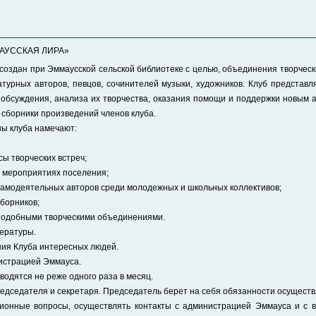
МАУССКАЯ ЛИРА»
создан при Эммаусской сельской библиотеке с целью, объединения творчес
турных авторов, певцов, сочинителей музыки, художников. Клуб представ
обсуждения, анализа их творчества, оказания помощи и поддержки новым 
 сборники произведений членов клуба.
ны клуба намечают:
ы творческих встреч;
х мероприятиях поселения;
 самодеятельных авторов среди молодежных и школьных коллективов;
сборников;
 подобными творческими объединениями.
тературы.
ния Клуба интересных людей.
нистрацией Эммауса.
водятся не реже одного раза в месяц.
едседателя и секретаря. Председатель берет на себя обязанности осуществ
ционные вопросы, осуществлять контакты с администрацией Эммауса и с 