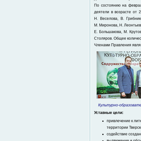
По состоянию на феврал
деятели в возрасте от 2
Н. Веселова, В. Грибни
М. Миронова, Н. Леонтьева
Е. Большакова, М. Крутов
Столяров. Общее количес
Членами Правления являют
Культурно-образоват
Уставные цели:
привлечение к лит
территории Тверск
содействие создан
выдвижение и обсу