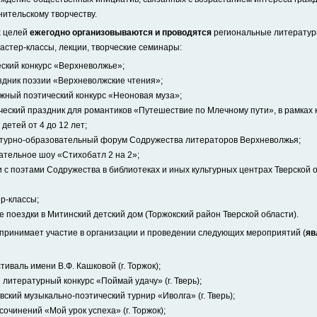
ительскому творчеству.
х целей
ежегодно организовываются и проводятся
региональные литератур
астер-классы, лекции, творческие семинары:
ский конкурс «Верхневолжье»;
дник поэзии «Верхневолжские чтения»;
жный поэтический конкурс «Неоновая муза»;
еский праздник для романтиков «Путешествие по Млечному пути», в рамках 
 детей от 4 до 12 лет;
ьтурно-образовательный форум Содружества литераторов Верхневолжья;
ательное шоу «Стихобатл 2 на 2»;
и с поэтами Содружества в библиотеках и иных культурных центрах Тверской о
р-классы;
 поездки в Митинский детский дом (Торжокский район Тверской области).
 принимает участие в организации и проведении следующих мероприятий (
яв
иваль имени В.Ф. Кашковой (г. Торжок);
 литературный конкурс «Поймай удачу» (г. Тверь);
ский музыкально-поэтический турнир «Иволга» (г. Тверь);
очинений «Мой урок успеха» (г. Торжок);