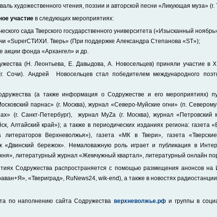
валь художественного чтения, поэзии и авторской песни «Ликующая муза» (г. 
ное участие
в следующих мероприятиях:
еского сада Тверского государственного университета («Изысканный ноябрь»,
чи «SuperСТИХИ. Тверь» (При поддержке Александра Степанова «ST»);
 акции фонда «Архангел» и др.
ужества (Н. Леонтьева, Е. Давыдова, А. Новосельцев) приняли участие в 
(г. Сочи). Андрей Новосельцев стал победителем международного поэти
одружества (а также информация о Содружестве и его мероприятиях) пу
осковский парнас» (г. Москва), журнал «Северо-Муйские огни» (п. Северомуй
х» (г. Санкт-Петербург), журнал МуZa (г. Москва), журнал «Петровский м
ийск, Алтайский край»); а также в периодических изданиях региона: газета 
 литераторов Верхневолжья»), газета «МК в Твери», газета «Тверские
к «Двинский бережок». Немаловажную роль играет и публикация в Интер
хня», литературный журнал «Жемчужный квартал», литературный онлайн пор
тиях Содружества распространяется с помощью размещения анонсов на И
Караван+Я», «Твериград», RuNews24, wik-end), а также в новостях радиостанц
ота по наполнению сайта Содружества
верхневолжье.рф
и группы в соци