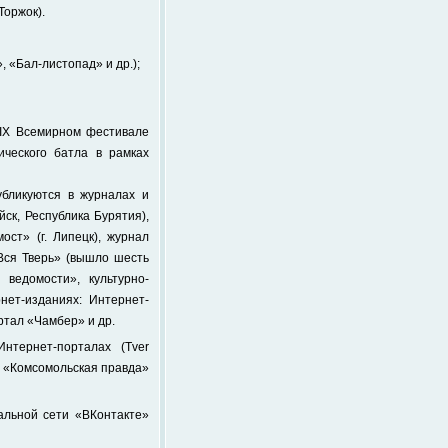
Торжок).
 «Бал-листопад» и др.);
XIX Всемирном фестивале
ческого батла в рамках
бликуются в журналах и
ск, Республика Бурятия),
ост» (г. Липецк), журнал
«Вся Тверь» (вышло шесть
 ведомости», культурно-
нет-изданиях: Интернет-
тал «Чамбер» и др.
нтернет-порталах (Tver
ии «Комсомольская правда»
альной сети «ВКонтакте»