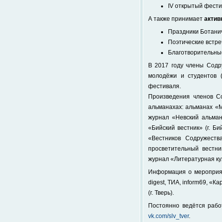
IV открытый фести
А также принимает
актив
Праздники Ботанич
Поэтические встре
Благотворительные
В 2017 году члены Содр
молодёжи и студентов 
фестиваля.
Произведения членов С
альманахах: альманах «М
журнал «Невский альмана
«Бийский вестник» (г. Б
«Вестников Содружества
просветительный вестни
журнал «Литературная ку
Информация о мероприя
digest, ТИА, inform69, «
(г. Тверь).
Постоянно ведётся раб
vk.com/slv_tver
.