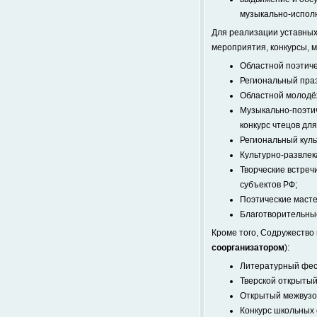
музыкально-исполн
Для реализации уставны
мероприятия, конкурсы, м
Областной поэтиче
Региональный праз
Областной молодё
Музыкально-поэтич
конкурс чтецов для
Региональный кул
Культурно-развлек
Творческие встреч
субъектов РФ;
Поэтические масте
Благотворительные
Кроме того, Содружество
соорганизатором
):
Литературный фест
Тверской открытый
Открытый межвузов
Конкурс школьных с