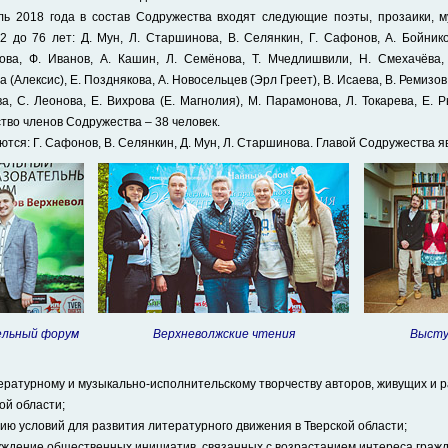
ь 2018 года в состав Содружества входят следующие поэты, прозаики, 
2 до 76 лет: Д. Мун, Л. Старшинова, В. Селянкин, Г. Сафонов, А. Бойников
кова, Ф. Иванов, А. Кашин, Л. Семёнова, Т. Мчедлишвили, Н. Смехачёва,
 (Алексис), Е. Позднякова, А. Новосельцев (Эрл Греет), В. Исаева, В. Ремизов
а, С. Леонова, Е. Вихрова (Е. Магнолия), М. Парамонова, Л. Токарева, Е. 
тво членов Содружества – 38 человек.
ся: Г. Сафонов, В. Селянкин, Д. Мун, Л. Старшинова. Главой Содружества яв
ельный форум
Верхневолжские чтения
Выступ
ературному и музыкально-исполнительскому творчеству авторов, живущих и 
ой области;
ию условий для развития литературного движения в Тверской области;
ждение общественных инициатив, связанных с возрастанием интереса гражд