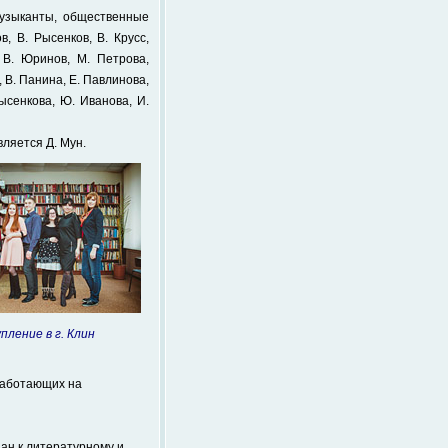
музыканты, общественные
, В. Рысенков, В. Крусс,
 В. Юринов, М. Петрова,
, В. Панина, Е. Павлинова,
Рысенкова, Ю. Иванова, И.
ляется Д. Мун.
ление в г. Клин
работающих на
ан к литературному и